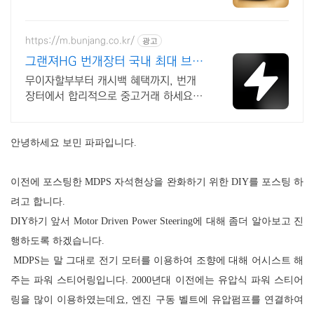
트 인증중고차 7만대이상! 찾아가는 홈
서비스! 낮은 할부이자율, 24시간실매물
전산연동
https://m.bunjang.co.kr/
광고
그랜져HG 번개장터 국내 최대 브랜
드 중고거래
무이자할부부터 캐시백 혜택까지, 번개
장터에서 합리적으로 중고거래 하세요
전국 각지에서 올라오는 전국구 최다 상
품 매일 10만 개 이상의 신규 상품 업로
드
안녕하세요 보민 파파입니다
.
이전에 포스팅한
MDPS
자석현상을 완화하기 위한
DIY
를 포스팅 하
려고 합니다
.
DIY
하기 앞서
Motor Driven Power Steering
에 대해 좀더 알아보고 진
행하도록 하겠습니다
.
MDPS
는 말 그대로 전기 모터를 이용하여 조향에 대해 어시스트 해
주는 파워 스티어링입니다
.
2000
년대 이전에는 유압식 파워 스티어
링을 많이 이용하였는데요
,
엔진 구동 벨트에 유압펌프를 연결하여