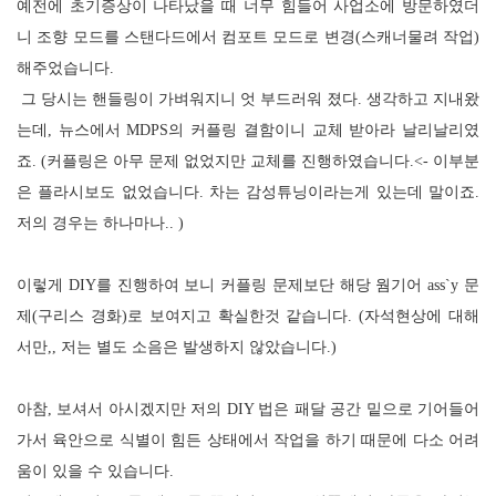
예전에 초기증상이 나타났을 때 너무 힘들어 사업소에 방문하였더
니 조향 모드를 스탠다드에서 컴포트 모드로 변경(스캐너물려 작업)
해주었습니다
.
그 당시는 핸들링이 가벼워지니 엇 부드러워 졌다
.
생각하고 지내왔
는데
,
뉴스에서
MDPS
의 커플링 결함이니 교체 받아라 날리날리였
죠
. (커플링은 아무 문제 없었지만 교체를 진행하였습니다.<- 이부분
은 플라시보도 없었습니다. 차는 감성튜닝이라는게 있는데 말이죠.
저의 경우는 하나마나.. )
이렇게 DIY를 진행하여 보니 커플링 문제보단 해당 웜기어
ass`y
문
제(구리스 경화)로 보여지고 확실한것 같습니다. (자석현상에 대해
서만,, 저는 별도 소음은 발생하지 않았습니다.)
아참
, 보셔서 아시겠지만
저의
DIY
법은 패달 공간 밑으로 기어들어
가서 육안으로 식별이 힘든 상태에서 작업을 하기 때문에 다소 어려
움이 있을 수 있습니다
.