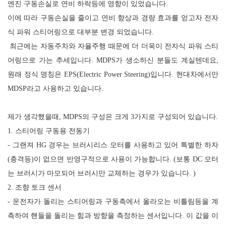
엔진 구동손실로 연비 하락등에 영향이 있었습니다
.
이에 따라 구동손실을 줄이고 연비 향상과 경량 효과를 얻고자 전자
식 파워 스티어링으로 대부분 변경 되었습니다
.
최근에는 자동주차와 자율주행 때문에 더 더욱이 전자식 파워 스티
어링으로 가는 추세입니다
. MDPS
가 생소하신 분들도 계실텐데요
,
원래 정식 명칭은
EPS(Electric Power Steering)
입니다
.
현대차에서만
MDSP
라고 사용하고 있습니다
.
제가 생각했을때, MDPS
의 구성은 크게
3
가지로 구성되어 있습니다
.
1.
스티어링 구동용 전동기
-
그랜져
HG
경우는 브러시리스 모터를 사용하고 있어 특별한 하자
(
충격등
)
이 없으면 반영구적으로 사용이 가능합니다
. (
보통
DC
모터
는 브러시가 마모되어 브러시만 교체하는 경우가 있습니다
. )
2.
조향 토크 센서
-
운전자가 돌리는 스티어링과 구동측에서 올라오는 비틀림등을 계
측하여 핸들을 돌리는 힘과 방향을 측정하는 센서입니다
.
이 값을 이