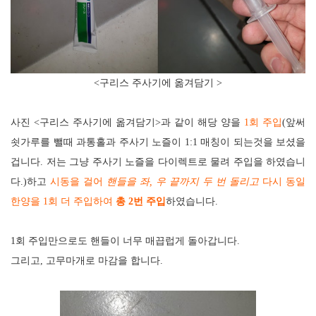
<
구리스 주사기에 옮겨담기
>
사진 <구리스 주사기에 옮겨담기>과 같이 해당 양을
1
회 주입
(앞써
쇳가루를 뺄때 과통홀과 주사기 노즐이 1:1 매칭이 되는것을 보셨을
겁니다. 저는 그냥 주사기 노즐을 다이렉트로 물려 주입을 하였습니
다.)하고
시동을 걸어
핸들을 좌
,
우 끝까지 두 번 돌리고
다시 동일
한양을
1
회 더 주입하여
총
2
번 주입
하였습니다
.
1
회 주입만으로도 핸들이 너무 매끕럽게 돌아갑니다
.
그리고
,
고무마개로 마감을 합니다
.