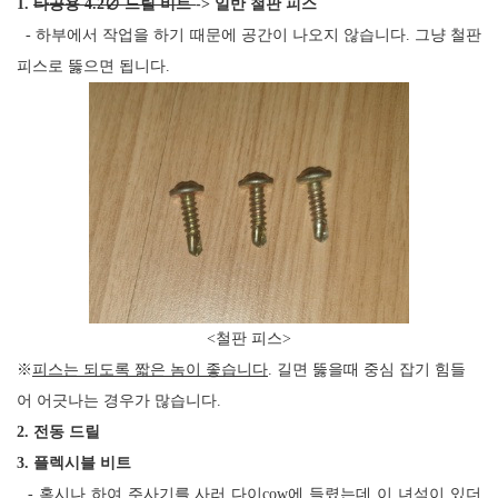
1.
타공용
4.2
∅
드릴 비트
->
일반 철판 피스
-
하부에서 작업을 하기 때문에 공간이 나오지 않습니다
.
그냥 철판
피스로 뚫으면 됩니다
.
<철판 피스>
※
피스는 되도록 짧은 놈이 좋습니다
. 길면
뚫
을때 중심 잡기 힘들
어 어긋나는 경우가 많습니다.
2. 전동 드릴
3. 플렉시블 비트
- 혹시나 하여 주사기를 사러 다이cow에 들렸는데 이 녀석이 있더