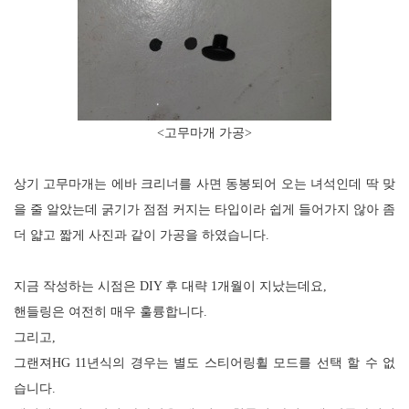
<고무마개 가공>
상기 고무마개는 에바 크리너를 사면 동봉되어 오는 녀석인데
딱 맞
을 줄 알았는데
굵기가 점점 커지는 타입이라 쉽게 들어가지 않아 좀
더 얇고 짧게 사진과 같이 가공을 하였습니다
.
지금 작성하는 시점은
DIY
후 대략 1
개월이 지났는데요
,
핸들링은 여전히 매우 훌륭합니다
.
그리고
,
그랜져
HG 11
년식의 경우는 별도 스티어링휠 모드를 선택 할 수 없
습니다
.