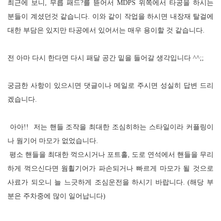
최근에 보니
,
무릅 패드
?
를 뜯어서
MDPS
위쪽에서 타공을 하시는
분들이 계셨던것 같습니다.
이와 같이 작업을 하시면 내장재 탈걸에
대한 부담은 있지만 타공에서 있어서는 매우 용이할 것 같습니다
.
전 아마 다시 한다면 다시 패달 공간 밑을 들어갈 생각입니다
^^;;
궁금한 사항이 있으시면 댓글이나 메일로 주시면 성실히 답변 드리
겠습니다
.
아아!!
저는 핸들 조작을 최대한 조심히하는 스타일이라 커플링이
나 웜기어 마모가 없었습니다.
평소
핸들을 최대한 꺽으시거나 포트홀, 도로 연석에서 핸들을 무리
하게 꺽으신다면 웜휠기어가 파손되거나 빠르게 마모가 될 것으로
사료가 되오니 늘 느긋하게 조심운전을 하시기 바랍니다. (해당 부
분은 주차중에 많이 일어납니다)