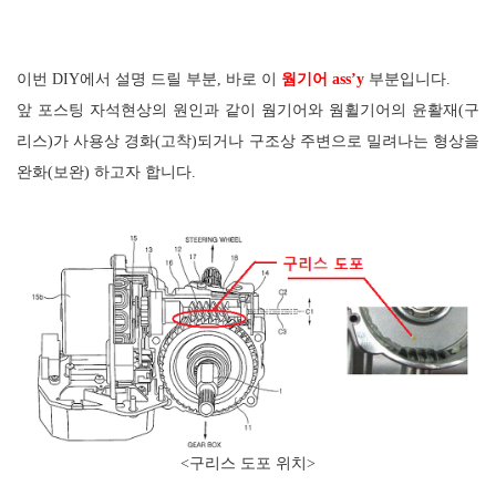
이번
DIY
에서 설명 드릴 부분
,
바로 이
웜기어
ass’y
부분입니다
.
앞 포스팅 자석현상의 원인과 같이 웜기어와 웜휠기어의 윤활재
(
구
리스
)
가 사용상 경화
(
고착
)
되거나 구조상 주변으로 밀려나는 형상을
완화
(
보완
)
하고자 합니다
.
<
구리스 도포 위치
>